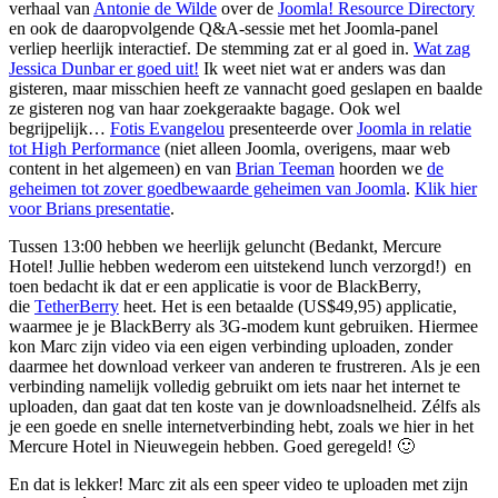
verhaal van
Antonie de Wilde
over de
Joomla! Resource Directory
en ook de daaropvolgende Q&A-sessie met het Joomla-panel
verliep heerlijk interactief. De stemming zat er al goed in.
Wat zag
Jessica Dunbar er goed uit!
Ik weet niet wat er anders was dan
gisteren, maar misschien heeft ze vannacht goed geslapen en baalde
ze gisteren nog van haar zoekgeraakte bagage. Ook wel
begrijpelijk…
Fotis Evangelou
presenteerde over
Joomla in relatie
tot High Performance
(niet alleen Joomla, overigens, maar web
content in het algemeen) en van
Brian Teeman
hoorden we
de
geheimen tot zover goedbewaarde geheimen van Joomla
.
Klik hier
voor Brians presentatie
.
Tussen 13:00 hebben we heerlijk geluncht (Bedankt, Mercure
Hotel! Jullie hebben wederom een uitstekend lunch verzorgd!) en
toen bedacht ik dat er een applicatie is voor de BlackBerry,
die
TetherBerry
heet. Het is een betaalde (US$49,95) applicatie,
waarmee je je BlackBerry als 3G-modem kunt gebruiken. Hiermee
kon Marc zijn video via een eigen verbinding uploaden, zonder
daarmee het download verkeer van anderen te frustreren. Als je een
verbinding namelijk volledig gebruikt om iets naar het internet te
uploaden, dan gaat dat ten koste van je downloadsnelheid. Zélfs als
je een goede en snelle internetverbinding hebt, zoals we hier in het
Mercure Hotel in Nieuwegein hebben. Goed geregeld! 🙂
En dat is lekker! Marc zit als een speer video te uploaden met zijn