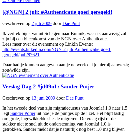
←
Oudere berichten
[@NGN] 2 juli: #Authenticatie goed geregeld!
Geschreven op
2 juli 2009
door
Dae Punt
Ik vertrek bijna vanuit Schagen naar Bunnik, waar ik aanwezig zal
zijn bij een bijeenkomst van de NGN over Authenticatie.
Lees meer over dit evenement op LinkIn Events:
http://events.linkedin.com/NGN-2-juli-Authenticatie-goed-
geregeld/pub/87621
Daar had je kunnen aangeven aan je netwerk dat je hierbij aanwezig
zou/wilde zijn.
Verslag Dag 2 #jd09nl : Sander Potjer
Geschreven op
13 juni 2009
door
Dae Punt
In het tweede deel van zijn migratiecursus van Joomla! 1.0 naar 1.5
legt
Sander Potjer
uit hoe je de puntjes op de i zet. Het blijft lastig
om grote, ingewikkelde sites te migreren. De vraag rijst of de
stekker niet te snel uit de ondersteuning van Joomla! 1.0 is
getrokken. Sander meldt dat je natuurlijk nog best 1.0 mag blijven