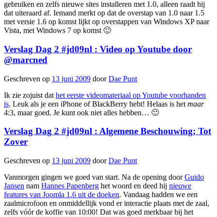
gebruiken en zelfs nieuwe sites installeren met 1.0, alleen raadt hij
dat uiteraard af. Iemand merkt op dat de overstap van 1.0 naar 1.5
met versie 1.6 op komst lijkt op overstappen van Windows XP naar
Vista, met Windows 7 op komst 🙂
Verslag Dag 2 #jd09nl : Video op Youtube door
@marcned
Geschreven op
13 juni 2009
door
Dae Punt
Ik zie zojuist dat
het eerste videomateriaal op Youtube voorhanden
is
. Leuk als je een iPhone of BlackBerry hebt! Helaas is het
maar
4:3, maar goed. Je kunt ook niet alles hebben… 🙂
Verslag Dag 2 #jd09nl : Algemene Beschouwing; Tot
Zover
Geschreven op
13 juni 2009
door
Dae Punt
Vanmorgen gingen we goed van start. Na de opening door
Guido
Jansen
nam
Hannes Papenberg
het woord en deed hij
nieuwe
features van Joomla 1.6 uit de doeken
. Vandaag hadden we een
zaalmicrofoon en onmiddellijk vond er interactie plaats met de zaal,
zelfs vóór de koffie van 10:00! Dat was goed merkbaar bij het