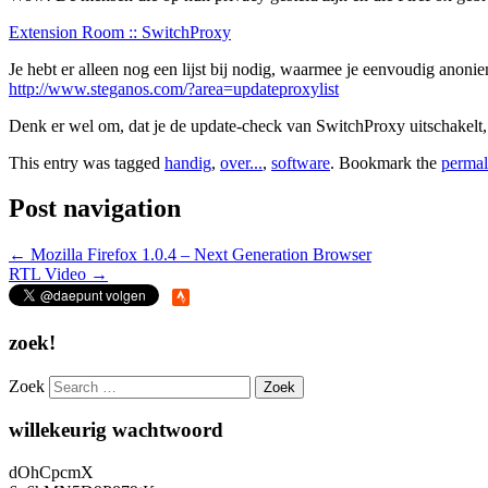
Extension Room :: SwitchProxy
Je hebt er alleen nog een lijst bij nodig, waarmee je eenvoudig anoni
http://www.steganos.com/?area=updateproxylist
Denk er wel om, dat je de update-check van SwitchProxy uitschakelt,
This entry was tagged
handig
,
over...
,
software
. Bookmark the
permal
Post navigation
←
Mozilla Firefox 1.0.4 – Next Generation Browser
RTL Video
→
zoek!
Zoek
willekeurig wachtwoord
dOhCpcmX