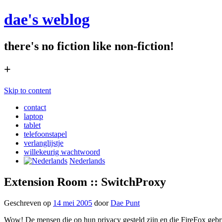
dae's weblog
there's no fiction like non-fiction!
+
Skip to content
contact
laptop
tablet
telefoonstapel
verlanglijstje
willekeurig wachtwoord
Nederlands
Extension Room :: SwitchProxy
Geschreven op
14 mei 2005
door
Dae Punt
Wow! De mensen die op hun privacy gesteld zijn en die FireFox gebr